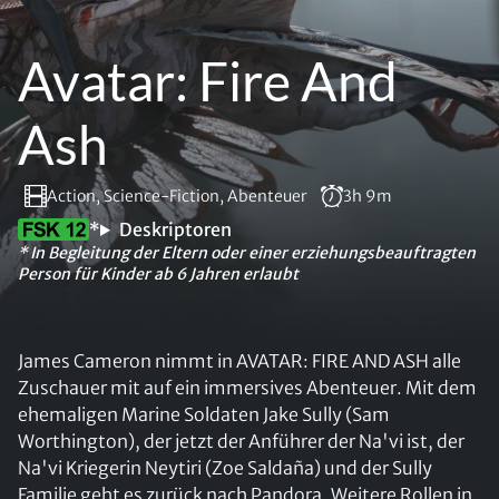
Avatar: Fire And
Ash
Action, Science-Fiction, Abenteuer
3h 9m
*
Deskriptoren
* In Begleitung der Eltern oder einer erziehungsbeauftragten
Person für Kinder ab 6 Jahren erlaubt
James Cameron nimmt in AVATAR: FIRE AND ASH alle
Zuschauer mit auf ein immersives Abenteuer. Mit dem
ehemaligen Marine Soldaten Jake Sully (Sam
Worthington), der jetzt der Anführer der Na'vi ist, der
Na'vi Kriegerin Neytiri (Zoe Saldaña) und der Sully
Familie geht es zurück nach Pandora. Weitere Rollen in